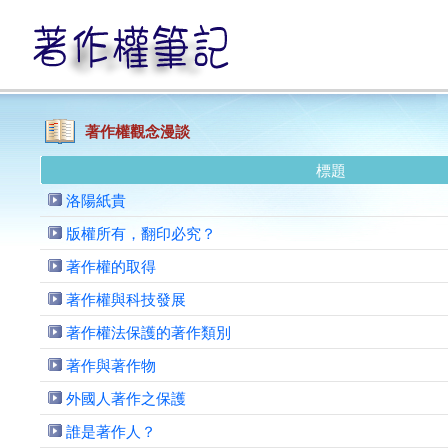
著作權觀念漫談
標題
洛陽紙貴
版權所有，翻印必究？
著作權的取得
著作權與科技發展
著作權法保護的著作類別
著作與著作物
外國人著作之保護
誰是著作人？