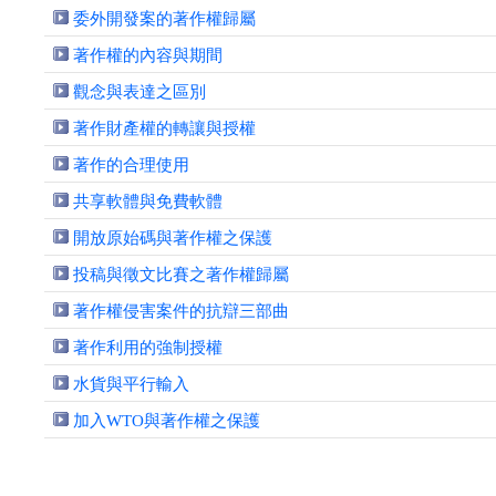
委外開發案的著作權歸屬
著作權的內容與期間
觀念與表達之區別
著作財產權的轉讓與授權
著作的合理使用
共享軟體與免費軟體
開放原始碼與著作權之保護
投稿與徵文比賽之著作權歸屬
著作權侵害案件的抗辯三部曲
著作利用的強制授權
水貨與平行輸入
加入WTO與著作權之保護