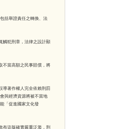
包括舉證責任之轉換、法
輒觸犯刑章，法律之設計顯
取不當高額之民事賠償，將
誤導著作權人完全依賴刑罰
會與經濟資源將被不當地
能「促進國家文化發
散布盜版確實嚴重泛濫，刑