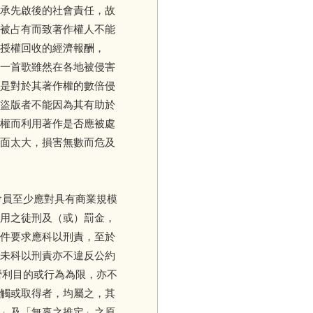
承先啟後的社會責任，故
被占有而致著作權人不能
授權回收的經濟報酬，
一首歌雖然在各地被侵害
是對於其著作權的數倍侵
盜版者不能因為其有助於
權而利用著作是否應被處
面太大，損害無數而危及
「會員至少應對具有商業規模
用之徒刑及（或）罰金，
件要求應科以刑責，至於
未科以刑責亦不違反公約
接營利目的或行為為限，亦不
觸或取得者，均屬之，其
」及「無辜之推定」之原