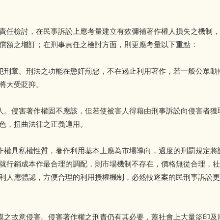
責任檢討，在民事訴訟上應考量建立有效彌補著作權人損失之機制，
償額之增訂；在刑事責任之檢討方面，則更應考量以下重點：
觸犯刑章。刑法之功能在懲奸罰惡，不在遏止利用著作，若一般公眾動
將大受貶抑。
害人。侵害著作權固不應該，但若使被害人得藉由刑事訴訟向侵害者獲
色，扭曲法律之正義適用。
著作權具私權性質，著作利用基本上應為市場導向，過度的刑罰規定將
就行銷成本作最合理的調配，則市場機制不存在，價格無從合理，社
利人應體認，方便合理的利用授權機制，必然較逐案的民刑事訴訟更
規模之故意侵害。侵害著作權之刑責仍有其必要，蓋社會上大量盜印及