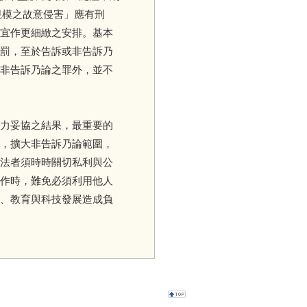
規模之故意侵害」應有刑
宜作更細緻之安排。基本
罰，至於告訴或非告訴乃
非告訴乃論之罪外，並不
力妥協之結果，最重要的
，擴大非告訴乃論範圍，
法者須時時關切私利與公
作時，難免必須利用他人
、教育與科技發展造成負