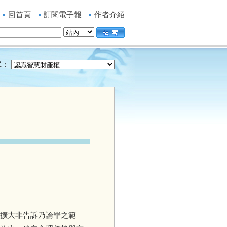
回首頁
訂閱電子報
作者介紹
單：
擴大非告訴乃論罪之範