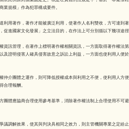
商業規模」作為犯罪構成要件。
道利用著作，著作才能被廣泛利用，使著作人名利雙收，方可達到著
，促進國家文化發展」之立法目的，在作法上可分別循以下幾項途徑
權資訊管理，在著作上標明著作權相關資訊，一方面取得著作權法第
以及證明侵害人確具侵害故意之訴訟上利益，一方面也使利用人便於
權仲介團體之運作，則可降低授權成本與利用之不便，使利用人方便
得合理報酬。
方團體應協商合理使用參考基準，消除著作權法制上合理使用不可避
爭議調解效果，使其與判決具相同之效力，則主管機關專業之定紛止