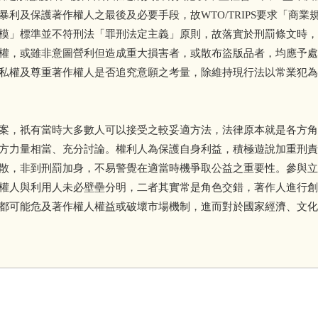
暴利及保護著作權人之最後及必要手段，故WTO/TRIPS要求「商業
模」標準並不符刑法「罪刑法定主義」原則，故落實於刑罰條文時，
權，或雖非意圖營利但造成重大損害者，或散布盜版品者，均應予處
私權及尊重著作權人是否追究意願之考量，除維持現行法以常業犯為
案，祇有當時大多數人可以接受之較妥適方法，法律原本就是各方角
方力量相當、充分討論。權利人為保護自身利益，積極遊說加重刑責
散，非到刑罰加身，不易警覺在適當時機爭取公益之重要性。參與立
權人與利用人未必壁壘分明，二者其實常是角色交錯，著作人進行創
都可能危及著作權人權益或破壞市場機制，進而對於國家經濟、文化