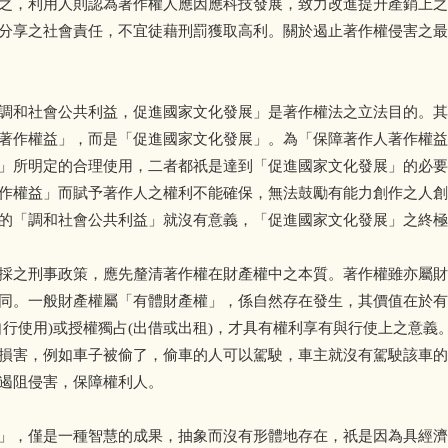
之，利用人則認為著作權人應因應科技發展，致力改進提升產銷上之
分享之社會責任，不宜徒藉刑罰獲取高利。關於遏止著作權侵害之最
調和社會公共利益，促進國家文化發展」是著作權法之立法目的。其
著作權益」，而是「促進國家文化發展」。為「保障著作人著作權益
」所明定的合理使用，二者都祇是達到「促進國家文化發展」的必要
作權益」而賦予著作人之權利不能確保，無法鼓勵有能力創作之人創
的「調和社會公共利益」就沒有意義，「促進國家文化發展」之終極
採之刑事政策，應先釐清著作權在財產權中之本質。著作權雖亦屬財
同。一般財產權屬「有體財產權」，係自然存在發生，其價值在於有
自行使用)或授權獨占(出借或出租)，才具有權利享有與行使上之意義
損害，例如車子被偷了，偷車的人可以駕駛，車主就沒有駕駛該車的
遏阻侵害，保障權利人。
」，僅是一種智慧的成果，抽象而沒有形體地存在，祇是因為具經濟