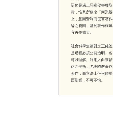
罰仍是遏止惡意侵害獲取
責，惟其所稱之「商業規
上，意圖營利而侵害著作
論之範圍，基於著作權屬
宜再作擴大。
社會科學無絕對之正確答
是過程必須公開透明、各
可以理解。利用人向來鬆
益之平衡，尤應瞭解著作
著作，而立法上任何傾斜
面影響，不可不慎。