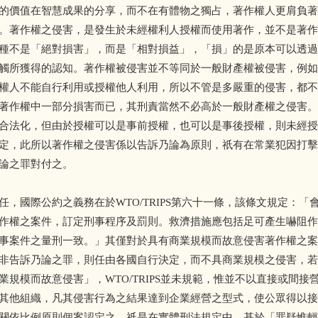
的價值在智慧成果的分享，而不在有體物之獨占，著作權人更肩負著
。著作權之侵害，是發生於未經權利人授權而使用著作，並不是著作
種不是「絕對損害」，而是「相對損益」，「損」的是原本可以透過
觸所獲得的認知。著作權被侵害並不等同於一般財產權被侵害，例如
權人不能自行利用或授權他人利用，所以不管是多嚴重的侵害，都不
著作權中一部分損害而已，其刑責當然不必高於一般財產權之侵害。
合法化，但由於授權可以是事前授權，也可以是事後授權，則未經授
定，此所以著作權之侵害係以告訴乃論為原則，祇有在常業犯因打擊
論之罪對付之。
任，國際公約之義務在於WTO/TRIPS第六十一條，該條文規定：
作權之案件，訂定刑事程序及罰則。救濟措施應包括足可產生嚇阻作
事案件之量刑一致。」其僅對於具有商業規模而故意侵害著作權之案
非告訴乃論之罪，則任由各國自行決定，而不具商業規模之侵害，若
業規模而故意侵害」，WTO/TRIPS並未規範，惟並不以直接或間
其他組織，凡其侵害行為之結果達到企業經營之型式，使公眾得以接
關依比例原則個案認定之。祇是在實體刑法規定中，基於「罪疑惟輕