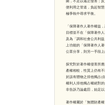
圍，不足以遏止侵害；反
便利用之管道，負起智慧
極爭執中尋求平衡。
「保障著作人著作權益，
目標並不在「保障著作人
及為「調和社會公共利益
上功能的「保障著作人著
公眾分享，則另一手段上
探究對於著作權侵害所應
產權相較，性質上仍有不
於該有體物之排他獨占(
權利人排他獨占權絕對的
非告訴乃論處罰，始足以
著作權屬於「無體財產權