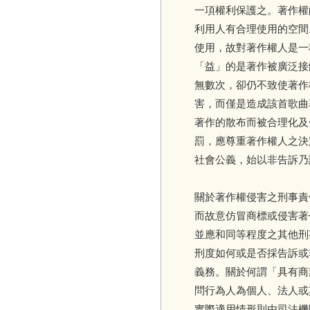
一項權利保護之。著作權
利用人有合理使用的空間
使用，故對著作權人是一
「益」的是著作被廣泛接
無數次，卻仍不致使著作
害，而僅是造成該首歌曲
著作的散布而被合理化及
罰，應尊重著作權人之決
社會公義，始以非告訴乃
關於著作權侵害之刑事責
而故意仿冒商標或侵害著
並應和同等程度之其他刑
刑度如何或是否採告訴或
義務。關於何謂「具有商
問行為人為個人、法人或
實際適用情形則由司法機