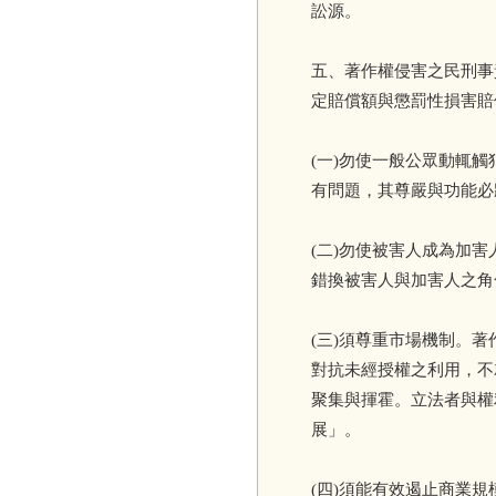
訟源。
五、著作權侵害之民刑事
定賠償額與懲罰性損害賠
(一)勿使一般公眾動輒
有問題，其尊嚴與功能必
(二)勿使被害人成為加
錯換被害人與加害人之角
(三)須尊重市場機制。
對抗未經授權之利用，不
聚集與揮霍。立法者與權
展」。
(四)須能有效遏止商業