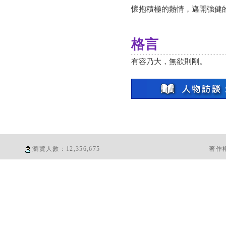
懷抱積極的熱情，邁開強健
格言
有容乃大，無欲則剛。
瀏覽人數：
12,356,675
著作