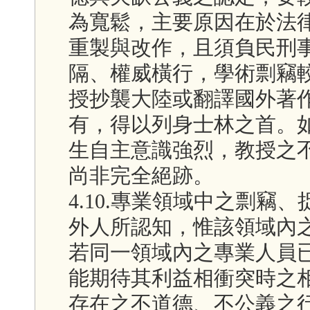
為寬鬆，主要原因在於法
重製與改作，且須負民刑
隔、權威橫行，學術剽竊
授抄襲大陸或翻譯國外著
有，得以列身士林之首。
生自主意識強烈，教授之
尚非完全絕跡。
4.10.專業領域中之剽
外人所認知，惟該領域內
若同一領域內之專業人員
能期待其利益相衝突時之
存在之不道德、不公義之