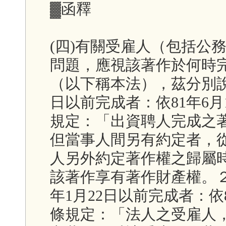
▓函釋
(四)有關受雇人（包括公
問題，應視該著作於何時
（以下稱本法），茲分別說
日以前完成者：依81年6
規定：「出資聘人完成之
但當事人間另有約定者，
人另外約定著作權之歸屬
該著作享有著作財產權。２、
年1月22日以前完成者：依
條規定：「法人之受雇人