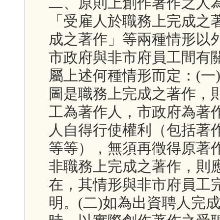
二、原則上創作著作之人為
「受雇人於職務上完成之著
成之著作」等兩種情形以
市政府與非市府員工間有
屬上述何種情形而定：(一
圖是職務上完成之著作，
工為著作人，市政府為著
人自得行使權利（包括著
等等），無須再徵得原著
非職務上完成之著作，則
在，其情形與非市府員工
明。(二)如為出資聘人完