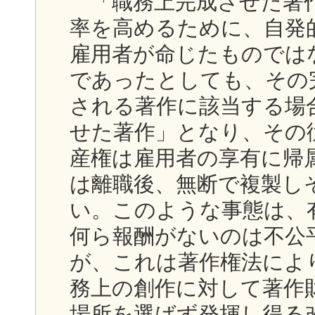
「職務上完成させた著作
率を高めるために、自発
雇用者が命じたものでは
であったとしても、その
される著作に該当する場
せた著作」となり、その
産権は雇用者の享有に帰
は離職後、無断で複製し
い。このような事態は、
何ら報酬がないのは不公
が、これは著作権法によ
務上の創作に対して著作
場所を選ばず発揮し得る