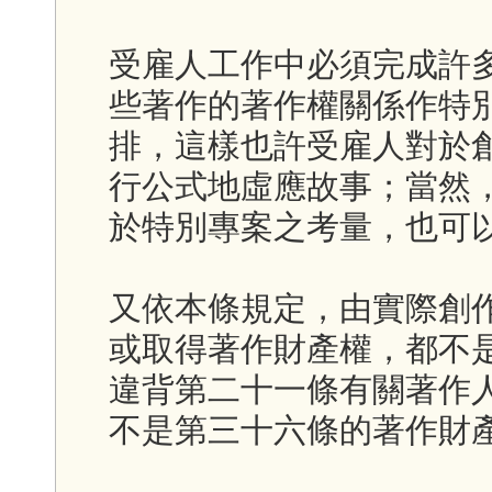
受雇人工作中必須完成許
些著作的著作權關係作特
排，這樣也許受雇人對於
行公式地虛應故事；當然
於特別專案之考量，也可
又依本條規定，由實際創
或取得著作財產權，都不
違背第二十一條有關著作
不是第三十六條的著作財