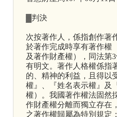
▓判決
次按著作人，係指創作著
於著作完成時享有著作權
及著作財產權），同法第3
有明文。著作人格權係指
的、精神的利益，且得以
權』、『姓名表示權』及
權）。我國著作權法固然
作財產權分離而獨立存在，
之著作權歸屬為特別規定