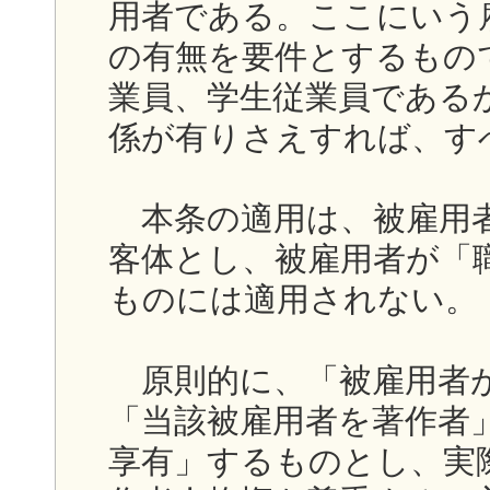
用者である。ここにいう
の有無を要件とするもの
業員、学生従業員である
係が有りさえすれば、す
本条の適用は、被雇用者
客体とし、被雇用者が「
ものには適用されない。
原則的に、「被雇用者が
「当該被雇用者を著作者
享有」するものとし、実