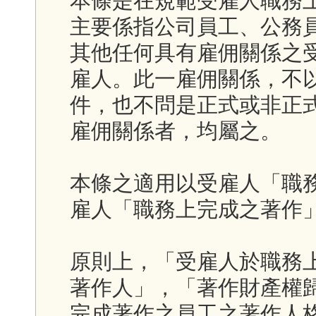
本條是在規範受雇人職務
主要係指公司員工、公務
其他任何具有雇佣關係之
雇人。此一雇佣關係，不
件，也不問是正式或非正
雇佣關係者，均屬之。
本條之適用以受雇人「職
雇人「職務上完成之著作
原則上，「受雇人於職務
著作人」，「著作財產權
完成著作之員工之著作人