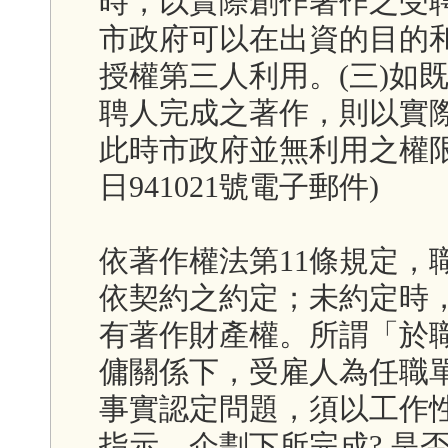
時，以實際創作著作之受
市政府可以在出資的目的
授權第三人利用。(三)如
聘人完成之著作，則以實
此時市政府並無利用之權限。
日941021號電子郵件)
依著作權法第11條規定，
依契約之約定；未約定時
有著作財產權。所謂「於
傭關係下，受雇人為任職
事實認定問題，須以工作
指示、企劃下所完成? 是