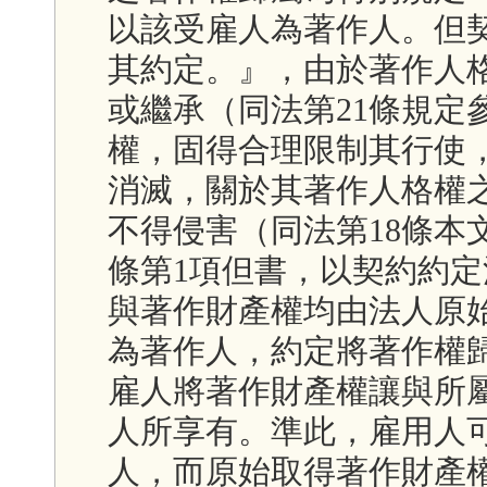
以該受雇人為著作人。但
其約定。』，由於著作人
或繼承（同法第21條規定
權，固得合理限制其行使
消滅，關於其著作人格權
不得侵害（同法第18條本
條第1項但書，以契約約
與著作財產權均由法人原
為著作人，約定將著作權
雇人將著作財產權讓與所
人所享有。準此，雇用人
人，而原始取得著作財產權