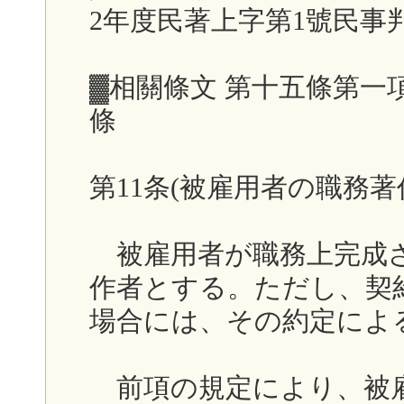
2年度民著上字第1號民事判
▓相關條文 第十五條第一
條
第11条(被雇用者の職務著作
被雇用者が職務上完成さ
作者とする。ただし、契
場合には、その約定によ
前項の規定により、被雇