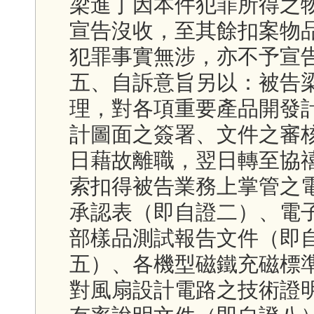
梁進丁因本件犯罪所得之
宣告沒收，至其餘扣案物
犯罪事實無涉，亦不予宣
五、自訴意旨另以：被告
理，對各項重要產品開發
計圖面之簽署、文件之審
日藉故離職，翌日轉至協
索扣得被告業務上掌管之
承認表（即自證二）、電
部樣品測試報告文件（即
五）、各機型磁鐵充磁標
對風扇設計電路之技術證