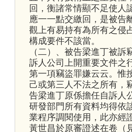
回，衡諸常情顯不足使人
應一一點交繳回，是被告
觀上有易持有為所有之侵
構成要件不該當。
（二）、被告梁進丁被訴
訴人公司上開重要文件之
第一項竊盜罪嫌云云。惟
己或第三人不法之所有，
告梁進丁原係擔任自訴人
研發部門所有資料均得依
業程序調閱使用，此亦經
黃世昌於原審證述在卷（