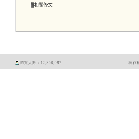
▓相關條文
瀏覽人數：
12,350,097
著作