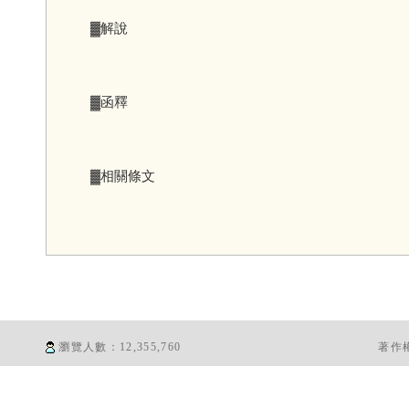
▓解說
▓函釋
▓相關條文
瀏覽人數：
12,355,760
著作