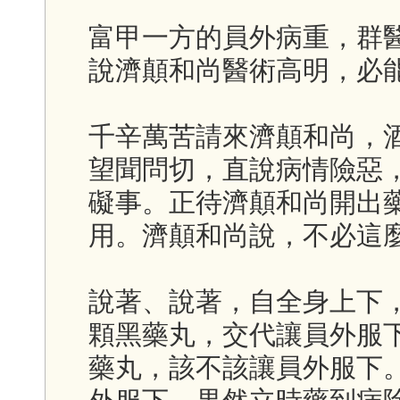
富甲一方的員外病重，群
說濟顛和尚醫術高明，必
千辛萬苦請來濟顛和尚，
望聞問切，直說病情險惡
礙事。正待濟顛和尚開出
用。濟顛和尚說，不必這
說著、說著，自全身上下
顆黑藥丸，交代讓員外服
藥丸，該不該讓員外服下