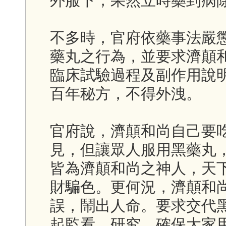
外服下，果然立時藥到病
不多時，官府依藥事法嚴
藥丸之行為，並要求濟顛
臨床試驗過程及副作用說
百年秘方，不得外洩。
官府說，濟顛和尚自己要
見，但讓眾人服用黑藥丸
皆為濟顛和尚之神人，天
財騙色。更何況，濟顛和
誤，鬧出人命。要求交代
起監看、研究，確保大家