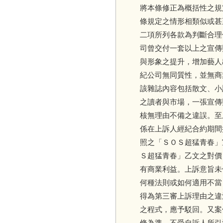
將本條修正為概括性之規
條規定之情形相類似或甚
二項所列各款為判斷合理
司曾交付一套以上之宣傳
與形象之提升，增加藝人
紀公司無同質性，並無商
該雜誌內容包括散文、小
之讀者與市場，一張宣傳
核無理由不備之違誤。至
係在上訴人經紀合約期間
照之「ＳＯＳ超猛青春」
Ｓ超猛青春」乙文之對價
有商業利益。上訴意旨未
何種法則或如何適用不當
得為第三審上訴理由之違
之程式，應予駁回。又案
條為準，不受自訴人所引