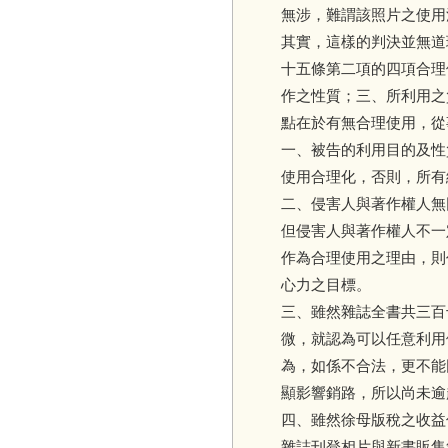
無涉，難謂該照片之使用
其實，這樣的判決並無道
十五條第二項的四項合理
作之性質；三、所利用之
點在於有無合理使用，從
一、被告的利用目的及性
使用合理化，否則，所有
二、侵害人與著作權人無
但侵害人與著作權人不一
作為合理使用之理由，則
心力之目標。
三、雖然雜誌全書共三百
微，就認為可以任意利用
為，如係不合法，更不能
顯影響銷路，所以尚未逾
四、雖然徐母版稅之收益
雜誌刊登相片與新書販售