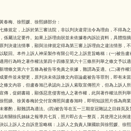
黃春梅、徐熙媛、徐熙娣部分：
七條規定，上訴於第三審法院，非以判決違背法令為理由，不得為之
，係屬法定要件。如果上訴理由狀並未依據卷內訴訟資料，具體指摘
原判決違法情事，顯與法律規定得為第三審上訴理由之違法情形，不
以駁回。本件上訴人神采製作有限公司之上訴意旨略稱：(一)被告盧
適用行為時之著作權法第四十四條至第六十三條所列舉之條文予以適
新增條文第六十五條為被告等免責之依據，難謂為妥適。(二)著作權
成要件並未變更，原判決未依該條文內容論處被告等罪刑，即有未當。
之條文內容，但盧春旭已承認向上訴人索取宣傳照片，但為上訴人所
宣傳，促銷書籍，顯係惡意侵害他人之著作權，此與著作權法所列舉
徐熙娣、徐黃春梅於交付宣傳照與盧春旭時，即明知該照片係為商業
未審酌，顯難謂為適法。(四)被告等在五一三期皇冠雜誌之目錄頁及
誌有關徐氏姊妹之報導共七頁，照片即占去一整頁，其使用之比例達
決以上訴人之自訴意旨略稱：上訴人之負責人陳國欽與徐熙媛、徐熙