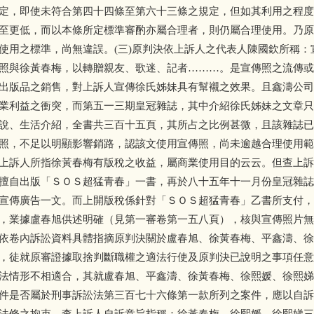
定，即使未符合第四十四條至第六十三條之規定，但如其利用之程度
至更低，而以本條所定標準審酌亦屬合理者，則仍屬合理使用。乃原
使用之標準，尚無違誤。(三)原判決依上訴人之代表人陳國欽所稱：
照與徐黃春梅，以轉贈親友、歌迷、記者………。是宣傳照之流傳或
出版品之銷售，對上訴人宣傳徐氏姊妹具有幫襯之效果。且鑫濤公司
業利益之衝突，而第五一三期皇冠雜誌，其中介紹徐氏姊妹之文章只
說、生活介紹，全書共三百十五頁，其所占之比例甚微，且該雜誌已
照，不足以明顯影響銷路，認該文使用宣傳照，尚未逾越合理使用範
上訴人所指徐黃春梅有版稅之收益，屬商業使用目的云云。但查上訴
擅自出版「ＳＯＳ超猛青春」一書，再於八十五年十一月份皇冠雜誌
宣傳廣告一文。而上開版稅係針對「ＳＯＳ超猛青春」乙書所支付，
，業據盧春旭供述明確（見第一審卷第一五八頁），核與宣傳照片無
依卷內訴訟資料具體指摘原判決關於盧春旭、徐黃春梅、平鑫濤、徐
，徒就原審證據取捨判斷職權之適法行使及原判決已說明之事項任意
法情形不相適合，其就盧春旭、平鑫濤、徐黃春梅、徐熙媛、徐熙娣
件是否屬於刑事訴訟法第三百七十六條第一款所列之案件，應以自訴
法條之拘束，查上訴人自訴意旨指稱：徐黃春梅、徐熙媛、徐熙娣三