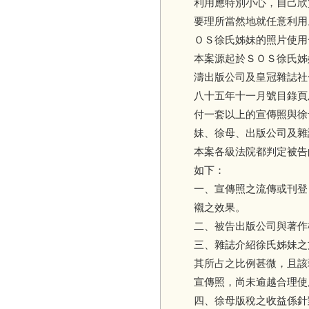
利用應特別小心，自己欣
要理所當然地就任意利用
ＯＳ徐氏姊妹的照片使用
本案源起於ＳＯＳ徐氏姊
濤出版公司及皇冠雜誌社
八十五年十一月號目錄頁
付一套以上的宣傳照與徐
妹、徐母、出版公司及雜
本案各級法院都判定被告
如下：
一、宣傳照之流傳或刊登
襯之效果。
二、被告出版公司與著作
三、雜誌介紹徐氏姊妹之
其所占之比例甚微，且該
宣傳照，尚未逾越合理使
四、徐母版稅之收益係針