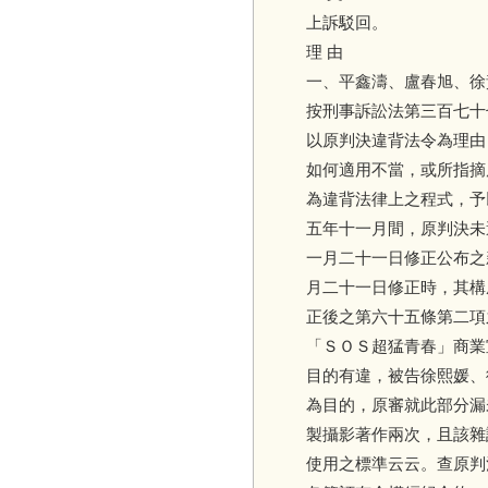
上訴駁回。
理 由
一、平鑫濤、盧春旭、徐
按刑事訴訟法第三百七十
以原判決違背法令為理由
如何適用不當，或所指摘
為違背法律上之程式，予
五年十一月間，原判決未
一月二十一日修正公布之
月二十一日修正時，其構
正後之第六十五條第二項
「ＳＯＳ超猛青春」商業
目的有違，被告徐熙媛、
為目的，原審就此部分漏
製攝影著作兩次，且該雜
使用之標準云云。查原判