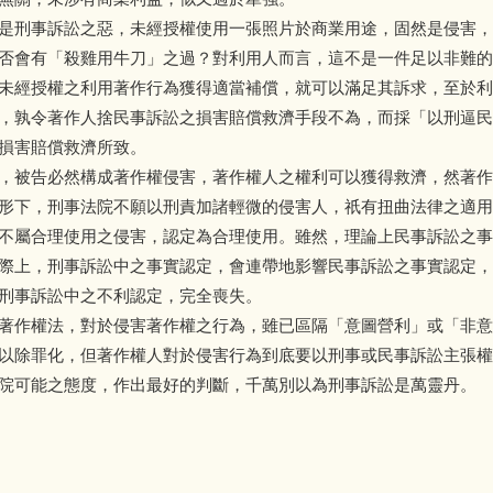
是刑事訴訟之惡，未經授權使用一張照片於商業用途，固然是侵害，
否會有「殺雞用牛刀」之過？對利用人而言，這不是一件足以非難的
未經授權之利用著作行為獲得適當補償，就可以滿足其訴求，至於利
，孰令著作人捨民事訴訟之損害賠償救濟手段不為，而採「以刑逼民
損害賠償救濟所致。
，被告必然構成著作權侵害，著作權人之權利可以獲得救濟，然著作
形下，刑事法院不願以刑責加諸輕微的侵害人，祇有扭曲法律之適用
不屬合理使用之侵害，認定為合理使用。雖然，理論上民事訴訟之事
際上，刑事訴訟中之事實認定，會連帶地影響民事訴訟之事實認定，
刑事訴訟中之不利認定，完全喪失。
著作權法，對於侵害著作權之行為，雖已區隔「意圖營利」或「非意
以除罪化，但著作權人對於侵害行為到底要以刑事或民事訴訟主張權
院可能之態度，作出最好的判斷，千萬別以為刑事訴訟是萬靈丹。