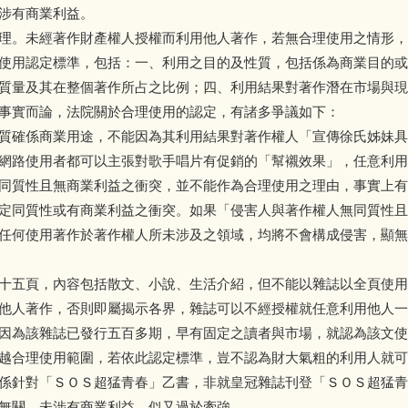
涉有商業利益。
理。未經著作財產權人授權而利用他人著作，若無合理使用之情形，
使用認定標準，包括：一、利用之目的及性質，包括係為商業目的或
質量及其在整個著作所占之比例；四、利用結果對著作潛在市場與現
事實而論，法院關於合理使用的認定，有諸多爭議如下：
質確係商業用途，不能因為其利用結果對著作權人「宣傳徐氏姊妹具
網路使用者都可以主張對歌手唱片有促銷的「幫襯效果」，任意利用
同質性且無商業利益之衝突，並不能作為合理使用之理由，事實上有
定同質性或有商業利益之衝突。如果「侵害人與著作權人無同質性且
任何使用著作於著作權人所未涉及之領域，均將不會構成侵害，顯無
十五頁，內容包括散文、小說、生活介紹，但不能以雜誌以全頁使用
他人著作，否則即屬揭示各界，雜誌可以不經授權就任意利用他人一
因為該雜誌已發行五百多期，早有固定之讀者與市場，就認為該文使
越合理使用範圍，若依此認定標準，豈不認為財大氣粗的利用人就可
係針對「ＳＯＳ超猛青春」乙書，非就皇冠雜誌刊登「ＳＯＳ超猛青
無關，未涉有商業利益，似又過於牽強。