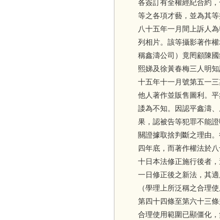
各簽訂有全權經紀合約，
等之各項才藝，並為其等提
八十五年一月間上訴人為
列相片。該等攝影著作權
稱鑫濤公司）竟罔顧陳國
熙娣及徐黃春梅三人明知
十五年十一月號第五一三
他人著作並販售圖利。平
諉為不知。因認平鑫濤、
果，認被告等犯罪不能證
關證據取捨判斷之理由。
四年底，而著作權法於八
十日本法修正施行後者，
一日修正後之新法，其適
（學理上所泛稱之合理使
第四十四條至第六十三條
合理使用範圍已顯僵化，