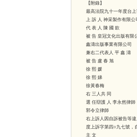
【附錄】
最高法院九十一年度台上
上 訴 人 神采製作有限公
代 表 人 陳 國 欽
被 告 皇冠文化出版有限
鑫濤出版事業有限公司
兼右二代表人 平 鑫 濤
被 告 盧 春 旭
徐 熙 媛
徐 熙 娣
徐黃春梅
右 三人共 同
選 任辯護 人 李永然律師
郭令立律師
右上訴人因自訴被告等違
度上訴字第四○九七號，
主 文