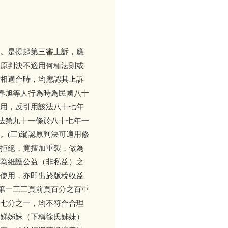
。是提起第三審上訴，應
原判決不適用何種法則或
相適合時，均應認其上訴
春旭等人行為時為民國八十
用，反引用該法八十七年
法第九十一條於八十七年一
(三)縱認原判決可適用修
拒絕，竟擅加重製，做為
為維護公益（非私益）之
使用，亦即出於版稅收益
第一三三頁前頁百分之百重
七分之一，均不符合合理
娣姊妹（下稱徐氏姊妹）