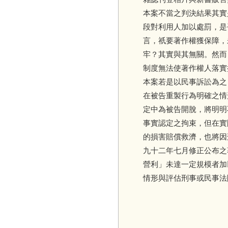
本案不當之判決結果其實
段對利用人加以處罰，是
言，祇要著作權獲保障，
牢？其實與其無關。然而
制度無法使著作權人落實
本案若是以民事訴訟為之
在被告重製行為明確之情
定中為被告開脫，將明明
事實認定之拘束，但在實
的損害賠償救濟，也將因
九十二年七月修正公布之
營利」未達一定規模者加
情形與評估刑事或民事法