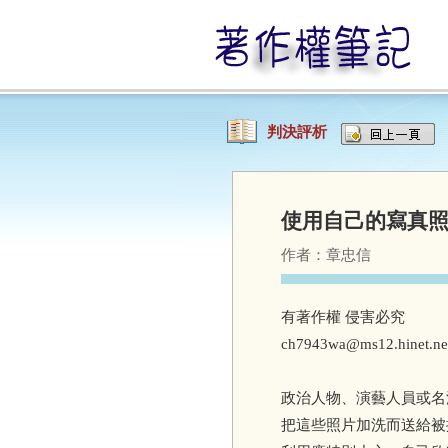
判決評析
使用自己的寫真
作者：
章忠信
有著作權 侵害必究
ch7943wa@ms12.hinet.ne
政治人物、演藝人員或名
把這些照片加洗而送給被