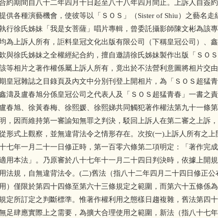
合約期間自八十二年四月十日起至八十八年四月間止。上訴人自簽約
供各種演藝機會，使彼等以「ＳＯＳ」（Sister of Shiu）之藝
執行徐氏姊妹「我是女菩薩」唱片專輯，曾委託攝影師陳文彬為該專
均為上訴人所有，詎料皇冠文化出版有限公司（下稱皇冠公司）、鑫
欽與徐氏姊妹之全權經紀合約，擅自邀請徐氏姊妹製作出版「ＳＯＳ
該等相片之著作權係屬上訴人所有，竟出於不法營利意圖將相片交由
期皇冠雜誌之目錄頁及內文中分別刊登上開相片，為「ＳＯＳ超猛青
鑫濤及盧春旭分係皇冠公司之代表人及「ＳＯＳ超猛青春」一書之責
盧春旭、徐黃春梅、徐熙媛、徐熙娣共同觸犯著作權法第九十一條第
明，因而維持第一審諭知無罪之判決，駁回上訴人在第二審之上訴，
從形式上觀察，並無違背法令之情形存在。次按(一)上訴人所有之上
十七年一月二十一日修正時，第一百零六條第二項明定：「著作完成
適用本法」。乃原審於八十七年十一月二十四日判決時，依據上開規
用法規，自無違背法令。(二)舊法（指八十二年四月二十四日修正公
用）僅限於第四十四條至第六十三條規定之範圍，而第六十五條係為
規定所訂定之判斷標準。惟著作權利用之態樣日趨複雜，舊法第四十
無足肆應實際上之需要，為擴大合理使用之範圍，新法（指八十七年