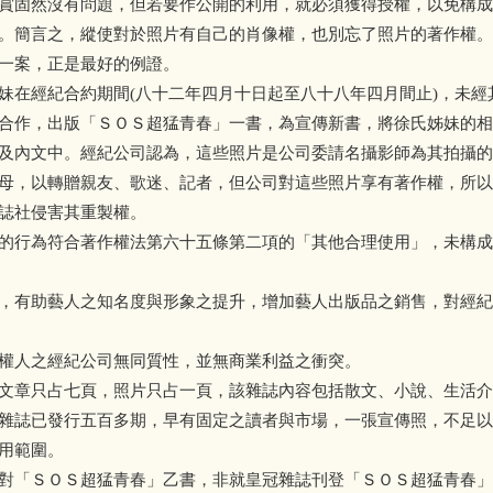
賞固然沒有問題，但若要作公開的利用，就必須獲得授權，以免構成
。簡言之，縱使對於照片有自己的肖像權，也別忘了照片的著作權。
一案，正是最好的例證。
妹在經紀合約期間(八十二年四月十日起至八十八年四月間止)，未經
合作，出版「ＳＯＳ超猛青春」一書，為宣傳新書，將徐氏姊妹的相
及內文中。經紀公司認為，這些照片是公司委請名攝影師為其拍攝的
母，以轉贈親友、歌迷、記者，但公司對這些照片享有著作權，所以
誌社侵害其重製權。
的行為符合著作權法第六十五條第二項的「其他合理使用」，未構成
，有助藝人之知名度與形象之提升，增加藝人出版品之銷售，對經紀
權人之經紀公司無同質性，並無商業利益之衝突。
文章只占七頁，照片只占一頁，該雜誌內容包括散文、小說、生活介
雜誌已發行五百多期，早有固定之讀者與市場，一張宣傳照，不足以
用範圍。
對「ＳＯＳ超猛青春」乙書，非就皇冠雜誌刊登「ＳＯＳ超猛青春」