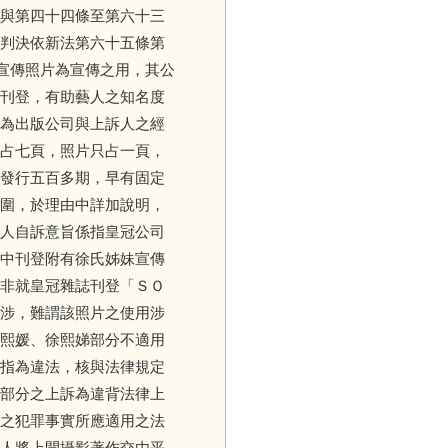
與第四十四條至第六十三
判決依新法第六十五條第
宣傳照片為宣傳之用，其公
刊登，有助藝人之知名度
為出版公司與上訴人之經
占七頁，照片只占一頁，
發行五百多期，早有固定
圍，於理由中詳加說明，
人自訴意旨係指皇冠公司
中刊登附有徐氏姊妹宣傳
非就皇冠雜誌刊登「ＳＯ
涉，難謂該照片之使用涉
熙媛、徐熙娣部分不適用
指為違法，核與法律規定
部分之上訴為違背法律上
之犯罪事實所應適用之法
人將上開攝影著作交由平