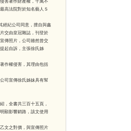
侵害著作財產權，千萬不
最高法院對於知名藝人Ｓ
其經紀公司同意，擅自與鑫
片交由皇冠雜誌，刊登於
宣傳照片，公司雖然曾交
提起自訴，主張徐氏姊
著作權侵害，其理由包括
公司宣傳徐氏姊妹具有幫
紹，全書共三百十五頁，
明顯影響銷路，該文使用
乙文之對價，與宣傳照片