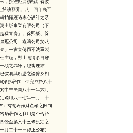
來，投注鉅資積極培養彼
名走紅於演藝界。八十四年底至
輯拍攝經過專心設計之系
濤出版事業有限公司（下
超猛青春」。徐熙媛、徐
皇冠公司、鑫濤公司於八
春」一書宣傳而不法重製
任主編，對上開情形自難
一項之罪嫌，經審理結
已敘明其所憑之證據及相
開攝影著作，係完成於八十
於中華民國八十一年六月
定適用八十七年一月二十
布）有關著作財產權之限制
審酌著作之利用是否合於
四條至第六十三條規定之
一月二十一日修正公布）