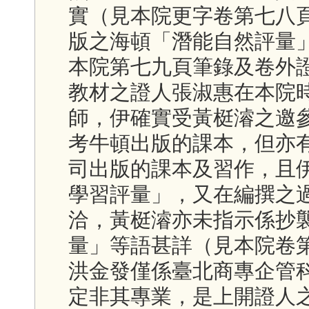
實（見本院更字卷第七八
版之海頓「潛能自然評量
本院第七九頁筆錄及卷外
教材之證人張淑惠在本院
師，伊確實受黃梃濬之邀
考牛頓出版的課本，但亦
司出版的課本及習作，且
學習評量」，又在編撰之
洽，黃梃濬亦未指示係抄
量」等語甚詳（見本院卷
洪金發僅係臺北商專企管
定非其專業，是上開證人