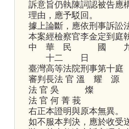
訴意旨仍執陳詞認被告應
理由，應予駁回。
據上論斷，應依刑事訴訟
本案經檢察官李金定到庭
中 華 民 國
十二 日
臺灣高等法院刑事第十庭
審判長法 官 溫 耀 源
法 官 吳 燦
法 官 何 菁 莪
右正本證明與原本無異。
如不服本判決，應於收受