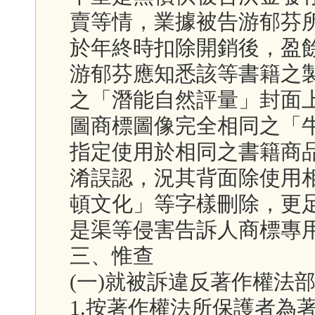
賣等情，業據被告游郁芬
於年終時扣除開銷後，盈
游郁芬應知悉該等書籍之
之「潛能自然評量」封面
圖商標圖像完全相同之「
指定使用於相同之書籍商
淆誤認，況其背面除使用
頓文化」等字樣刪除，更
是渠等侵害告訴人商標專
三、惟查
(一)就被訴違反著作權法
1.按著作權法所保護者為