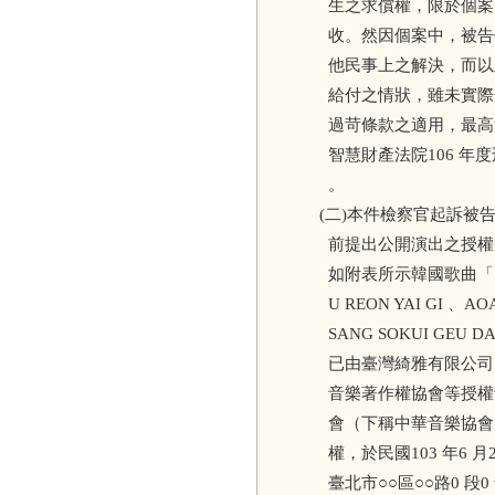
生之求償權，限於個案
收。然因個案中，被告
他民事上之解決，而以
給付之情狀，雖未實際
過苛條款之適用，最高法院
智慧財產法院106 年
。
(二)本件檢察官起訴被
前提出公開演出之授權
如附表所示韓國歌曲「SO P
U REON YAI GI 、AOA
SANG SOKUI GEU
已由臺灣綺雅有限公司
音樂著作權協會等授權
會（下稱中華音樂協會
權，於民國103 年6 月
臺北市○○區○○路0 段