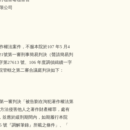
限公司
權法案件，不服本院於107 年5 月4
第21號第一審刑事簡易判決（聲請簡易判
第27613 號、106 年度調偵緝續一字
本院管轄之第二審合議庭判決如下：
第一審判決「被告劉在洵犯著作權法第
方法侵害他人之著作財產權罪，處有
年，並應於緩刑期間內，如期履行本院
45 號『調解筆錄』所載之條件」、「