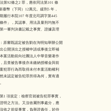
92條之2 罪，應依同法第101 條
臺幣（下同）12萬元。緩刑5 年，
行本院107 年度北司調字第445
條件」，其認事、用法及量刑均無不
第一審判決書記載之事實、證據及理
：原審既認定被告劉在洵明知舉辦公開
出公開演出之授權申請或事後立即補
本案活動前向社團法人中華音樂著作
，且查被告事後亦未繳納授權金與前
案犯罪行為而取得未付本案活動權利
然未認定被告犯罪所得為何，實有適
。
 條第1 項規定：檢察官就被告犯罪事實，
證明之方法。又沒收屬刑事處分，應
沒收之前提事實，負舉證責任，於待