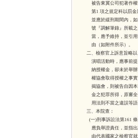
被告東冀公司犯著作權法第
第1 項之規定科以罰金新
並應於緩刑期間內，如期履
號『調解筆錄』所載之
當，應予維持，並引用
由（如附件所示）。
二、檢察官上訴意旨略以
演唱活動時，應事前提
納授權金，卻未於舉辦
權協會取得授權之事實
揭協會，則被告自因本
金之犯罪所得，原審全
用法則不當之違誤等語
三、本院查：
(一)刑事訴訟法第161
應負舉證責任，並指出
由代表國家之檢察官就