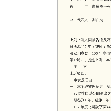
被 告 東翼股份有
兼 代表人 劉在洵
上列上訴人因被告違反著作
日所為107 年度智簡字
決處刑案號：106 年度偵字
第1 號），提起上訴，
主 文
上訴駁回。
事實及理由
一、本案經審理結果，認
92條擅自以公開演出之
期徒刑1 年。緩刑5 
107 年度北司調字第4