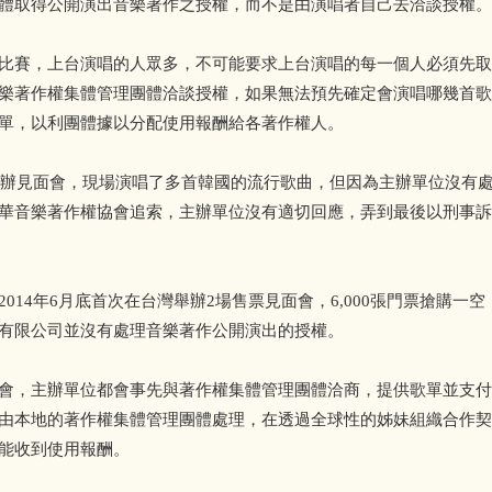
體取得公開演出音樂著作之授權，而不是由演唱者自己去洽談授權。
比賽，上台演唱的人眾多，不可能要求上台演唱的每一個人必須先取
樂著作權集體管理團體洽談授權，如果無法預先確定會演唱哪幾首歌
單，以利團體據以分配使用報酬給各著作權人。
台舉辦見面會，現場演唱了多首韓國的流行歌曲，但因為主辦單位沒有
華音樂著作權協會追索，主辦單位沒有適切回應，弄到最後以刑事訴
014年6月底首次在台灣舉辦2場售票見面會，6,000張門票搶購一
有限公司並沒有處理音樂著作公開演出的授權。
會，主辦單位都會事先與著作權集體管理團體洽商，提供歌單並支付
由本地的著作權集體管理團體處理，在透過全球性的姊妹組織合作契
能收到使用報酬。