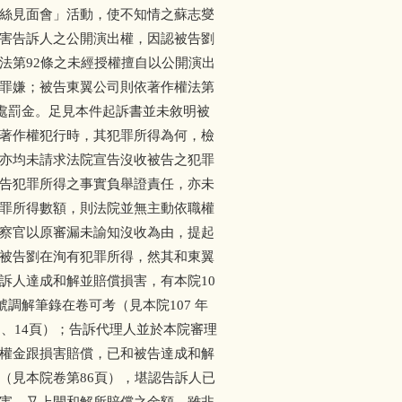
絲見面會」活動，使不知情之蘇志燮
害告訴人之公開演出權，因認被告劉
第92條之未經授權擅自以公開演出
罪嫌；被告東翼公司則依著作權法第
科處罰金。足見本件起訴書並未敘明被
著作權犯行時，其犯罪所得為何，檢
亦均未請求法院宣告沒收被告之犯罪
告犯罪所得之事實負舉證責任，亦未
罪所得數額，則法院並無主動依職權
察官以原審漏未諭知沒收為由，提起
被告劉在洵有犯罪所得，然其和東翼
人達成和解並賠償損害，有本院10
 號調解筆錄在卷可考（見本院107 年
3、14頁）；告訴代理人並於本院審理
權金跟損害賠償，已和被告達成和解
見本院卷第86頁），堪認告訴人已
害。又上開和解所賠償之金額，雖非