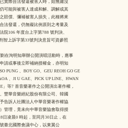
已實際合法發還被害人時，始無庸沒
仍可能與被害人達成和解、調解或其
之賠償、彌補被害人損失，此種將來
合法發還，仍無礙比例原則之考量及
106 年度台上字第788 號判決、
度刑智上訴字第33號判決意旨可資參照
告劉在洵明知舉辦公開演唱活動時，應事
申請或事後立即補納授權金，亦明知
UNG 、BOY GO、GEU REOH GO GE
OA 、JI U GAE、PICK UP LINE、HWAN
 DAE」等7 首音樂著作之公開演出著作權，
、豐華音樂經紀股份有限公司、韓國
予告訴人社團法人中華音樂著作權協
）管理，竟未向中華音樂協會取得授
28日凌晨0 時起，至同月30日止，在
0 號臺北國際會議中心，以東翼公