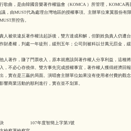
行歌曲，是由韓國音樂著作權協會（KOMCA ）所管理，KOMCA
簽署協議，由MUST代為處理台灣地區的授權事項。主辦單位東翼股份有
MUST所控告。
責人被依違反著作權法起訴後，雙方達成和解，但劉姓負責人仍遭台
作財產權，判處一年徒刑，緩刑五年；公司則被科以廿萬元罰金，緩
他人著作，賺了門票收入，原本就應該與著作權人分享利益，這種將
入，不必心存僥倖。雙方事先完成授權事宜，著作權人獲得經濟回報
出，實在是三贏的局面。演唱會主辦單位如果沒有使用者付費的觀念
影響商業活動的順利進行，實在並不划算。
事判決 107年度智簡上字第3號
方檢察署檢察官