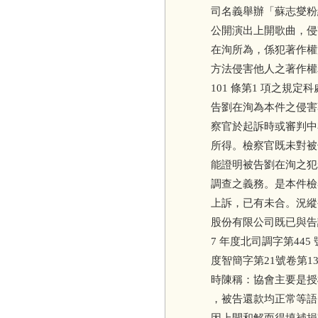
司名義舉辦「蘇志燮粉
公開演出上開歌曲，侵
在洵所為，係犯著作權法
方法侵害他人之著作權
101 條第1 項之規定
告劉在洵為本件之侵害
察官於起訴時或審判中
所得。檢察官既未對被
能證明被告劉在洵之犯
調查之義務。是本件檢
上訴，已有未合。況縱
股份有限公司既已與告訴
7 年度北司調字第445
度智簡字第21號卷第1
時陳稱：協會主要是授
，被告還款均正常等語（
因上開和解而得填補損