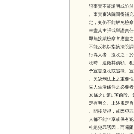
證事實不能證明或陷於
。事實審法院固得補充
定，究仍不能解免檢察
未盡其主張或舉證責任
即無接續檢察官應盡之
不能反執以指摘法院調
行為人者，沒收之；於
收時，追徵其價額。犯
予宣告沒收或追徵。宣
、欠缺刑法上之重要性
告人生活條件之必要者
38條之1 第1 項前段、第
定有明文。上述規定旨
、間接所得，或因犯罪
人都不能坐享或保有犯
杜絕犯罪誘因，而遏阻