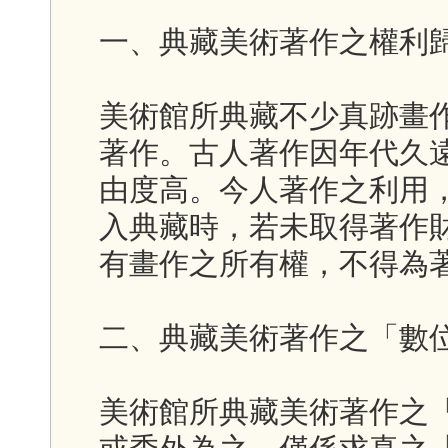
一、典藏美術著作之權利
美術館所典藏不少真跡畫
著作。古人著作因年代久
由度高。今人著作之利用
入典藏時，若未取得著作
有畫作之所有權，不得為
二、典藏美術著作之「數
美術館所典藏美術著作之