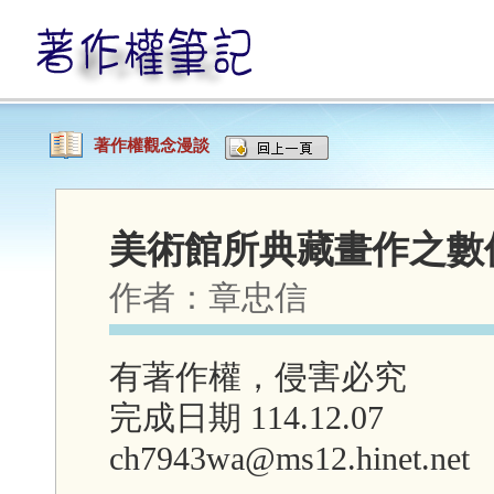
著作權觀念漫談
美術館所典藏畫作之數
作者：
章忠信
有著作權，侵害必究
完成日期 114.12.07
ch7943wa@ms12.hinet.net