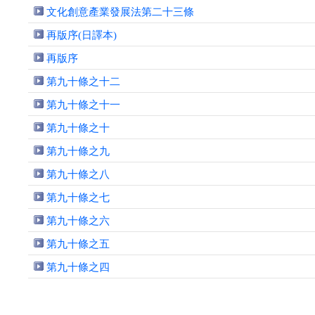
文化創意產業發展法第二十三條
再版序(日譯本)
再版序
第九十條之十二
第九十條之十一
第九十條之十
第九十條之九
第九十條之八
第九十條之七
第九十條之六
第九十條之五
第九十條之四