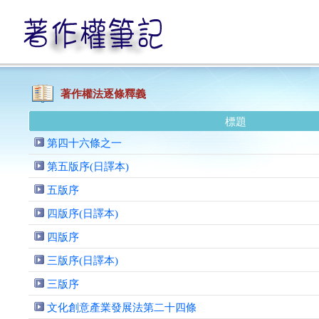
著作權法逐條釋義
標題
第四十六條之一
第五版序(日譯本)
五版序
四版序(日譯本)
四版序
三版序(日譯本)
三版序
文化創意產業發展法第二十四條