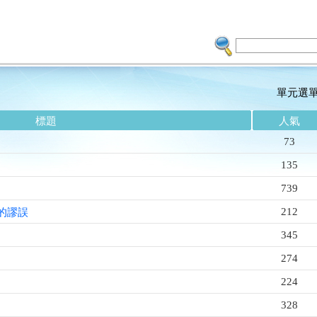
單元選
標題
人氣
73
135
739
212
的謬誤
345
274
224
328