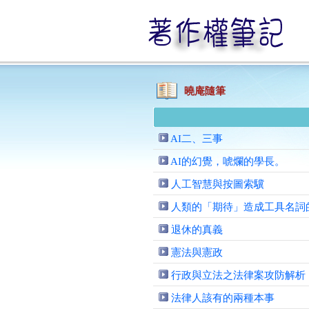
曉庵隨筆
AI二、三事
AI的幻覺，唬爛的學長。
人工智慧與按圖索驥
人類的「期待」造成工具名詞
退休的真義
憲法與憲政
行政與立法之法律案攻防解析
法律人該有的兩種本事