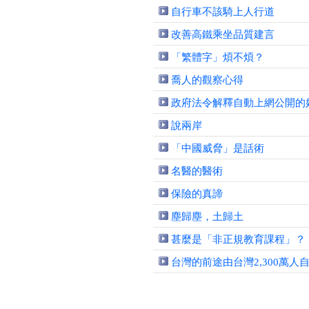
自行車不該騎上人行道
改善高鐵乘坐品質建言
「繁體字」煩不煩？
喬人的觀察心得
政府法令解釋自動上網公開的
說兩岸
「中國威脅」是話術
名醫的醫術
保險的真諦
塵歸塵，土歸土
甚麼是「非正規教育課程」？
台灣的前途由台灣2,300萬人